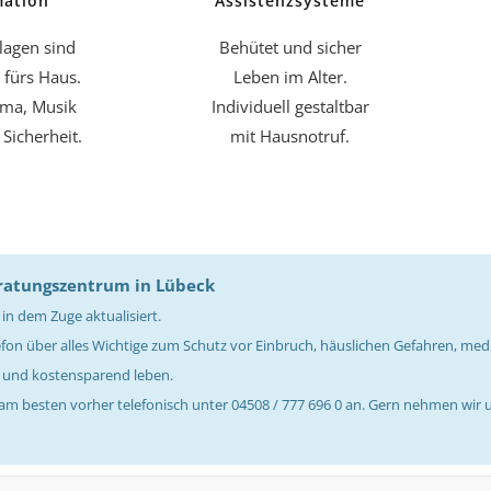
ation
Assistenzsysteme
agen sind
Behütet und sicher
 fürs Haus.
Leben im Alter.
lima, Musik
Individuell gestaltbar
Sicherheit.
mit Hausnotruf.
eratungszentrum in Lübeck
n dem Zuge aktualisiert.
lefon über alles Wichtige zum Schutz vor Einbruch, häuslichen Gefahren, med
 und kostensparend leben.
h am besten vorher telefonisch unter 04508 / 777 696 0 an. Gern nehmen wir 