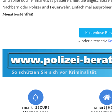
Und sollte doch einmal etwas passieren, hilft die angeschlosse
Nachbarn oder
Polizei und Feuerwehr
. Einfach mal ausprobier
tenfrei!
Monat kos
Kostenlose Ber
– oder alternativ
Ko
smart|SECURE
smart|H