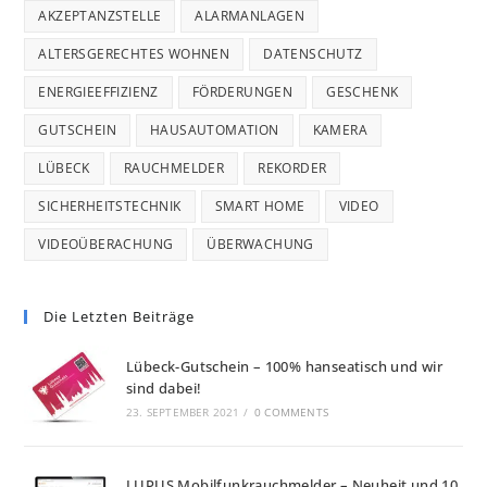
AKZEPTANZSTELLE
ALARMANLAGEN
ALTERSGERECHTES WOHNEN
DATENSCHUTZ
ENERGIEEFFIZIENZ
FÖRDERUNGEN
GESCHENK
GUTSCHEIN
HAUSAUTOMATION
KAMERA
LÜBECK
RAUCHMELDER
REKORDER
SICHERHEITSTECHNIK
SMART HOME
VIDEO
VIDEOÜBERACHUNG
ÜBERWACHUNG
Die Letzten Beiträge
Lübeck-Gutschein – 100% hanseatisch und wir
sind dabei!
23. SEPTEMBER 2021
/
0 COMMENTS
LUPUS Mobilfunkrauchmelder – Neuheit und 10